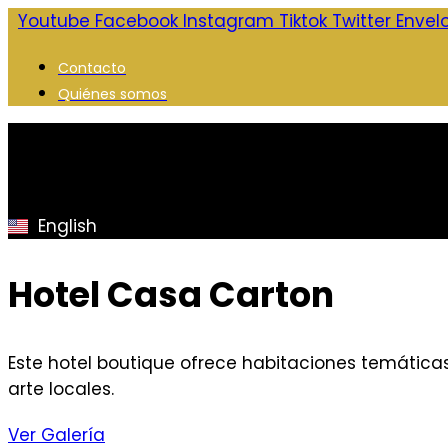
Saltar
Youtube
Facebook
Instagram
Tiktok
Twitter
Envel
al
Contacto
contenido
Quiénes somos
English
Hotel Casa Carton
Este hotel boutique ofrece habitaciones temática
arte locales.
Ver Galería