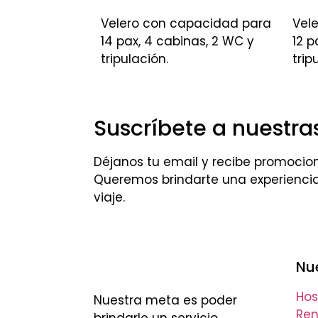
Velero con capacidad para
Vel
14 pax, 4 cabinas, 2 WC y
12 p
tripulación.
trip
Suscríbete a nuestras
Déjanos tu email y recibe promocion
Queremos brindarte una experiencia
viaje.
Nue
Hos
Nuestra meta es poder
Ren
brindarle un servicio