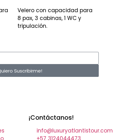
ara
Velero con capacidad para
8 pax, 3 cabinas, 1 WC y
tripulación.
Quiero Suscribirme!
¡Contáctanos!
es
info@luxuryatlantistour.com
to
+57 3124044473