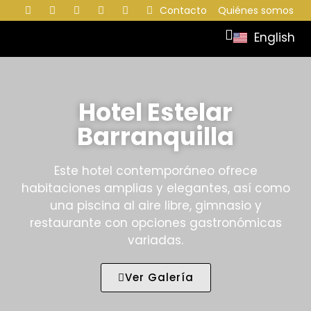
Contacto
Quiénes somos
English
Hotel Estelar
Barranquilla
Este hotel contemporáneo ofrece
habitaciones amplias y elegantes, así como
una piscina al aire libre, gimnasio y
restaurante con opciones gastronómicas
variadas.
Ver Galería