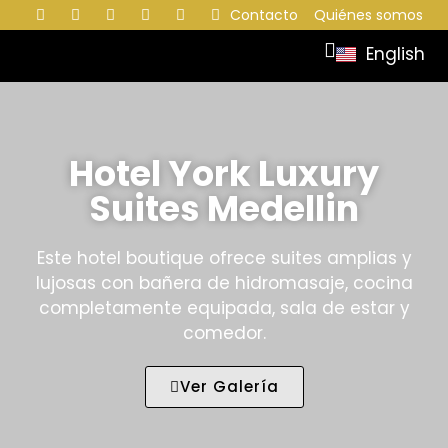
Contacto
Quiénes somos
English
Hotel York Luxury
Suites Medellin
Este hotel boutique ofrece suites amplias y
lujosas con bañera de hidromasaje, cocina
completamente equipada, sala de estar y
comedor.
Ver Galería