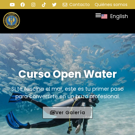
Contacto
Quiénes somos
English
Curso Open Water
Si te fascina el mar, este es tu primer paso
para convertirte en un buzo profesional.
Ver Galería