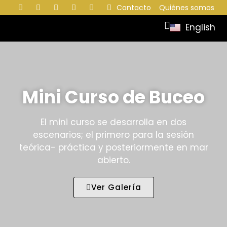
Contacto
Quiénes somos
English
Mini Curso de Buceo
El mini curso se desarrolla en dos
escenarios; el primero para la sesión
teórica- práctica y posteriormente en mar
abierto.
Ver Galería