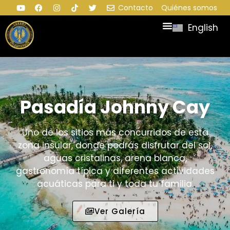
Contacto
Quiénes somos
English
Pasadía Johnny Cay
Uno de los sitios más concurridos de esta
zona insular, donde podrás disfrutar del sol,
aguas cristalinas, arena blanca,
gastronomía típica y diferentes actividades
acuáticas para ti y toda tu familia.
Ver Galería