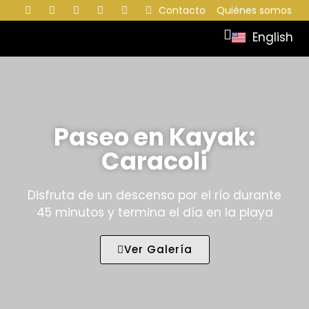
Contacto
Quiénes somos
English
Paseo en Kayak:
Caracoli
Disfruta de un descenso por el río durante
45 minutos y termina el día en la playa
Ver Galería