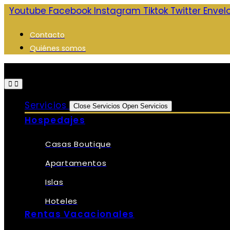
Saltar
Youtube
Facebook
Instagram
Tiktok
Twitter
Envel
al
Contacto
contenido
Quiénes somos
Servicios
Close Servicios
Open Servicios
Hospedajes
Casas Boutique
Apartamentos
Islas
Hoteles
Rentas Vacacionales