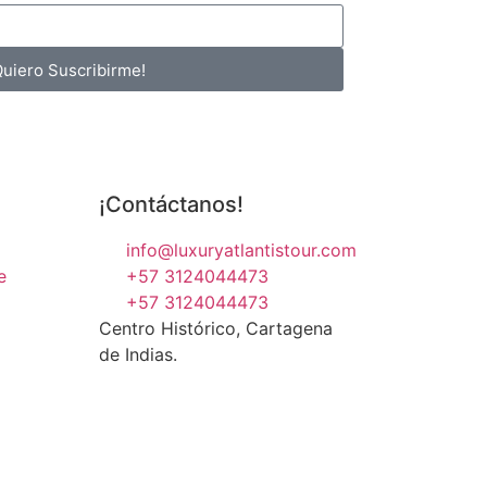
Quiero Suscribirme!
¡Contáctanos!
info@luxuryatlantistour.com
e
+57 3124044473
+57 3124044473
Centro Histórico, Cartagena
de Indias.