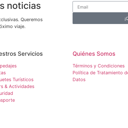
s noticias
¡
xclusivas. Queremos
óximo viaje.
stros Servicios
Quiénes Somos
pedajes
Términos y Condiciones
tas
Política de Tratamiento d
uetes Turísticos
Datos
rs & Actividades
uridad
nsporte