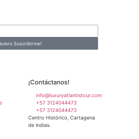
Quiero Suscribirme!
¡Contáctanos!
info@luxuryatlantistour.com
e
+57 3124044473
+57 3124044473
Centro Histórico, Cartagena
de Indias.