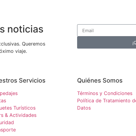
s noticias
¡
xclusivas. Queremos
óximo viaje.
stros Servicios
Quiénes Somos
pedajes
Términos y Condiciones
tas
Política de Tratamiento d
uetes Turísticos
Datos
rs & Actividades
uridad
nsporte