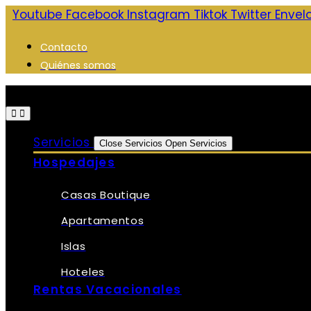
Saltar
Youtube
Facebook
Instagram
Tiktok
Twitter
Envel
al
Contacto
contenido
Quiénes somos
Servicios
Close Servicios
Open Servicios
Hospedajes
Casas Boutique
Apartamentos
Islas
Hoteles
Rentas Vacacionales